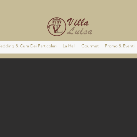
edding & Cura Dei Particolari
La Hall
Gourmet
Promo & Eventi